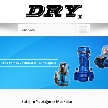
– Ana Sayfa
Etna Pompa ve Hidrofor Teknolojileri
Satışını Yaptığımız Markalar