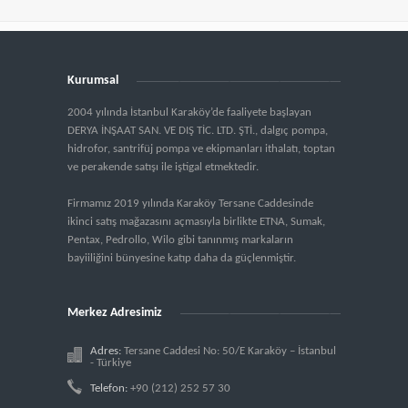
Kurumsal
2004 yılında İstanbul Karaköy’de faaliyete başlayan
DERYA İNŞAAT SAN. VE DIŞ TİC. LTD. ŞTİ., dalgıç pompa,
hidrofor, santrifüj pompa ve ekipmanları ithalatı, toptan
ve perakende satışı ile iştigal etmektedir.
Firmamız 2019 yılında Karaköy Tersane Caddesinde
ikinci satış mağazasını açmasıyla birlikte ETNA, Sumak,
Pentax, Pedrollo, Wilo gibi tanınmış markaların
bayiiliğini bünyesine katıp daha da güçlenmiştir.
Merkez Adresimiz
Adres:
Tersane Caddesi No: 50/E Karaköy – İstanbul
- Türkiye
Telefon:
+90 (212) 252 57 30