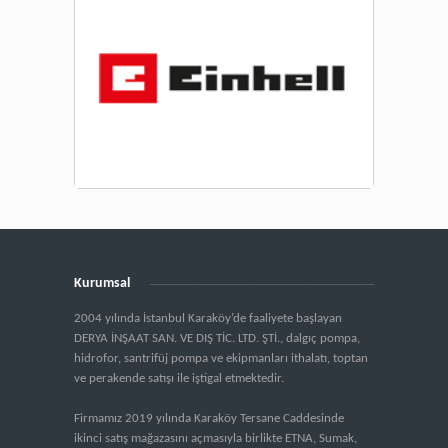
Kurumsal
2004 yılında İstanbul Karaköy’de faaliyete başlayan
DERYA İNŞAAT SAN. VE DIŞ TİC. LTD. ŞTİ., dalgıç pompa,
hidrofor, santrifüj pompa ve ekipmanları ithalatı, toptan
ve perakende satışı ile iştigal etmektedir.
Firmamız 2019 yılında Karaköy Tersane Caddesinde
ikinci satış mağazasını açmasıyla birlikte ETNA, Sumak,