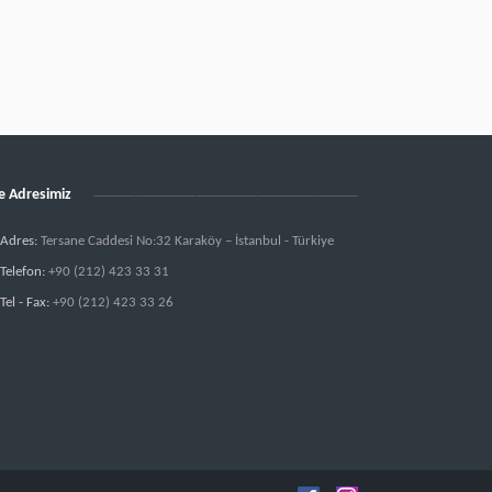
e Adresimiz
Adres:
Tersane Caddesi No:32 Karaköy – İstanbul - Türkiye
Telefon:
+90 (212) 423 33 31
Tel - Fax:
+90 (212) 423 33 26