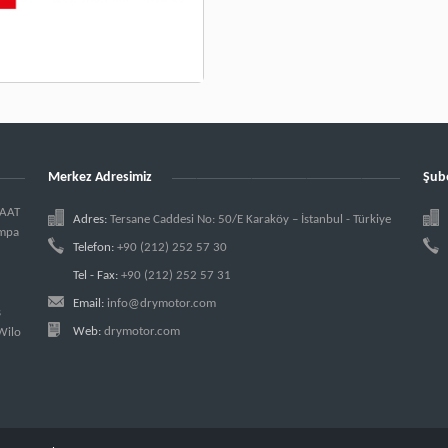
Merkez Adresimiz
Şub
ŞAAT
Adres:
Tersane Caddesi No: 50/E Karaköy – İstanbul - Türkiye
ompa
Telefon:
+90 (212) 252 57 30
Tel - Fax:
+90 (212) 252 57 31
Email:
info@drymotor.com
ş
Web:
drymotor.com
Wilo