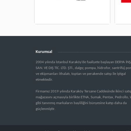
Kurumsal
2004 yılında İstanbul Karaköy’de faaliyete başlayan DERYA İN
SAN. VE DIŞ TİC. LTD. ŞTİ., dalgıç pompa, hidrofor, santrifüj p
ve ekipmanları ithalatı, toptan ve perakende satışı ile iştigal
etmektedir.
Firmamız 2019 yılında Karaköy Tersane Caddesinde ikinci satı
mağazasını açmasıyla birlikte ETNA, Sumak, Pentax, Pedrollo, 
gibi tanınmış markaların bayiiliğini bünyesine katıp daha da
güçlenmiştir.