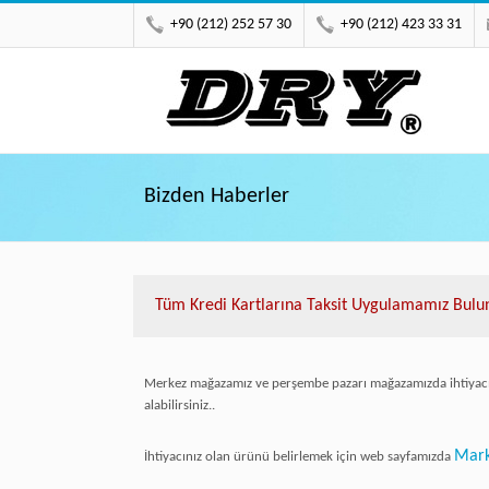
+90 (212) 252 57 30
+90 (212) 423 33 31
Bizden Haberler
Tüm Kredi Kartlarına Taksit Uygulamamız Bulun
Merkez mağazamız ve perşembe pazarı mağazamızda ihtiyacın
alabilirsiniz..
Mark
İhtiyacınız olan ürünü belirlemek için web sayfamızda