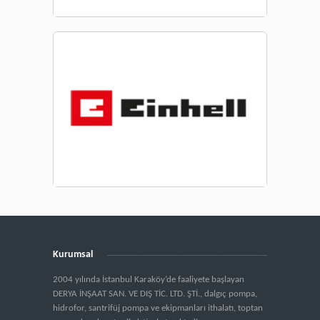
Kurumsal
2004 yılında İstanbul Karaköy’de faaliyete başlayan
DERYA İNŞAAT SAN. VE DIŞ TİC. LTD. ŞTİ., dalgıç pompa,
hidrofor, santrifüj pompa ve ekipmanları ithalatı, toptan