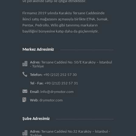
ve perakende satışı ile iştigal etmektedir.
Firmamız 2019 yılında Karaköy Tersane Caddesinde
ikinci satış mağazasını açmasıyla birlikte ETNA, Sumak,
Pentax, Pedrollo, Wilo gibi tanınmış markaların
bayiiliğini bünyesine katıp daha da güçlenmiştir.
Merkez Adresimiz
Adres:
Tersane Caddesi No: 50/E Karaköy – İstanbul
- Türkiye
Telefon:
+90 (212) 252 57 30
Tel - Fax:
+90 (212) 252 57 31
Email:
info@drymotor.com
Web:
drymotor.com
Şube Adresimiz
Adres:
Tersane Caddesi No:32 Karaköy – İstanbul -
Türkiye