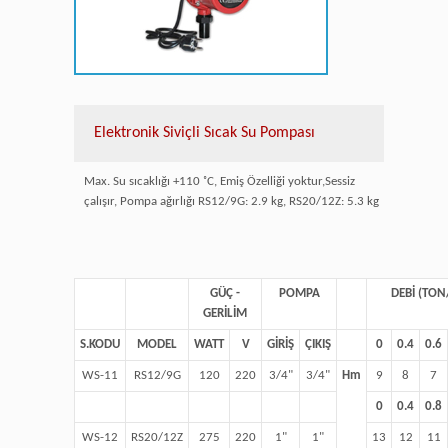
Elektronik Siviçli Sıcak Su Pompası
Max. Su sıcaklığı +110 ˚C, Emiş Özelliği yoktur,Sessiz
çalışır, Pompa ağırlığı RS12/9G: 2.9 kg, RS20/12Z: 5.3 kg
GÜÇ -
POMPA
DEBİ (TO
GERİLİM
S.KODU
MODEL
WATT
V
GİRİŞ
ÇIKIŞ
0
0.4
0.6
WS-11
RS12/9G
120
220
3/4"
3/4"
Hm
9
8
7
0
0.4
0.8
WS-12
RS20/12Z
275
220
1"
1"
13
12
11