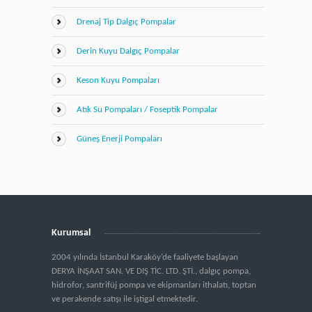
Drenaj Tip Dalgıç Pompalar
Derin Kuyu Dalgıç Pompalar
Keson Kuyu Pompaları
Atık Su Pompaları / Foseptik Pompalar
Güneş Enerji Pompaları
Kurumsal
2004 yılında İstanbul Karaköy’de faaliyete başlayan
DERYA İNŞAAT SAN. VE DIŞ TİC. LTD. ŞTİ., dalgıç pompa,
hidrofor, santrifüj pompa ve ekipmanları ithalatı, toptan
ve perakende satışı ile iştigal etmektedir.