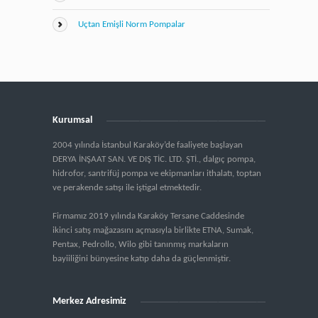
Uçtan Emişli Norm Pompalar
Kurumsal
2004 yılında İstanbul Karaköy’de faaliyete başlayan
DERYA İNŞAAT SAN. VE DIŞ TİC. LTD. ŞTİ., dalgıç pompa,
hidrofor, santrifüj pompa ve ekipmanları ithalatı, toptan
ve perakende satışı ile iştigal etmektedir.
Firmamız 2019 yılında Karaköy Tersane Caddesinde
ikinci satış mağazasını açmasıyla birlikte ETNA, Sumak,
Pentax, Pedrollo, Wilo gibi tanınmış markaların
bayiiliğini bünyesine katıp daha da güçlenmiştir.
Merkez Adresimiz